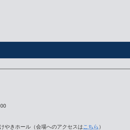
00
 けやきホール（会場へのアクセスは
こちら
）