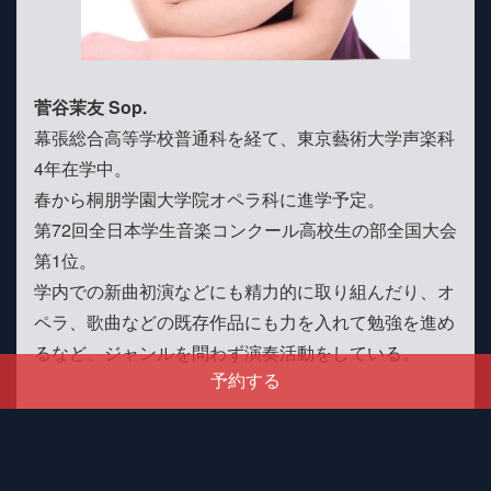
菅谷茉友 Sop.
幕張総合高等学校普通科を経て、東京藝術大学声楽科
4年在学中。
春から桐朋学園大学院オペラ科に進学予定。
第72回全日本学生音楽コンクール高校生の部全国大会
第1位。
学内での新曲初演などにも精力的に取り組んだり、オ
ペラ、歌曲などの既存作品にも力を入れて勉強を進め
るなど、ジャンルを問わず演奏活動をしている。
予約する