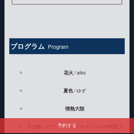
プログラム
Program
花火
/ aiko
夏色
/ ゆず
情熱大陸
予約する
その他（ピアノ・ヴァイオリンソロや特別コ