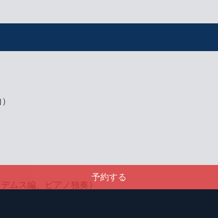
曲）
予約する
（デムス編、ピアノ独奏）